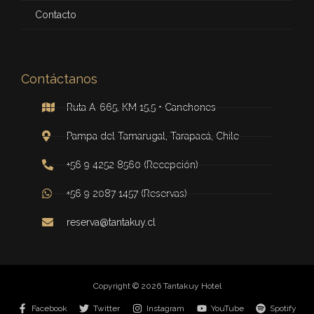
Contacto
Contáctanos
Ruta A-665, KM 15,5 • Canchones
Pampa del Tamarugal, Tarapacá, Chile
+56 9 4252 8560 (Recepción)
+56 9 2087 1457 (Reservas)
reserva@tantakuy.cl
Copyright © 2026 Tantakuy Hotel
Facebook
Twitter
Instagram
YouTube
Spotify