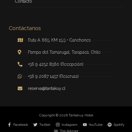
Contacto
Contáctanos
Ruta A-665, KM 15,5 • Canchones
Pampa del Tamarugal, Tarapacá, Chile
+56 9 4252 8560 (Recepción)
+56 9 2087 1457 (Reservas)
reserva@tantakuy.cl
Copyright © 2026 Tantakuy Hotel
Facebook
Twitter
Instagram
YouTube
Spotify
Trip Advisor