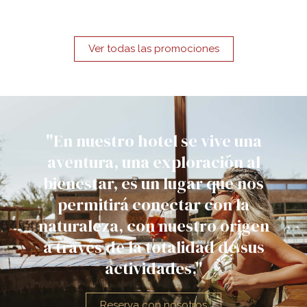
Ver todas las promociones
"En nuestro hotel se vive una
aventura, una exploración al
bienestar, es un lugar que nos
permitirá conectar con la
naturaleza, con nuestro origen
a través de la totalidad de sus
actividades."
Reserva con nosotros