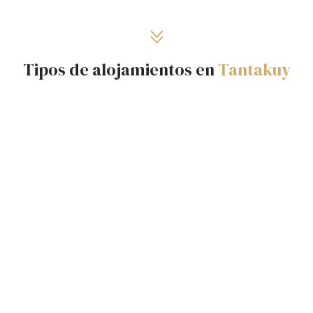
Tipos de alojamientos en
Tantakuy
Villa de Domos — Wara
Disfruta el descanso apreciando los cielos más
transparentes de Chile desde tu cama.