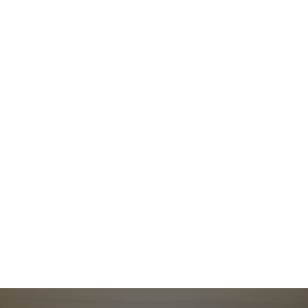
Suites — Ayni
Cómodas y reconfortantes habitaciones formato hostel,
en donde recuperarás toda la energía después de ese
gran tour vivido por el Desierto de Atacama.
Ver más