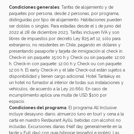
Condiciones generales
: Tarifas de alojamiento y de
paquetes por persona, desde 2 personas, por programa,
distinguidas por tipo de alojamiento. Habitaciones pueden
ser dobles o singles. Para estadías desde el 1 de junio del
2022 al 28 de diciembre 2023. Tarifas incluyen IVA y son
libres de impuestos por decreto Ley 825 art 12, sólo para
extranjeros, no residentes en Chile, pagando en dólares y
presentando pasaporte y tarjeta de inmigración al check in.
Check-in sin paquete: 15:00 h y Check ou sin paquete: 12:00
h. Check-in con paquete: 12:00 h y Check ou con paquete:
12:00 h. El early Check-in y el late Check-out están sujetos a
disponibilidad y tienen cargo adicional. Hotel Tantakuy es
un hotel no fumador al interior de todas sus instalaciones y
vehículos, de acuerdo a la Ley 20.660. En caso de
incumplimiento aplica una multa de USD $100 por
espacio.
Condiciones del programa
: El programa All Inclusive
incluye desayuno diario, almuerzo (uno en tour) y cena a la
carta en nuestro Restaurant Ayllú, bebidas con alcohol no
incluidas. Excursiones diarias (Half day generalmente en la
tarde y Full day) con guía bilingüe (español e inglés). Las