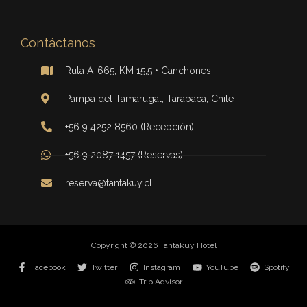
Contáctanos
Ruta A-665, KM 15,5 • Canchones
Pampa del Tamarugal, Tarapacá, Chile
+56 9 4252 8560 (Recepción)
+56 9 2087 1457 (Reservas)
reserva@tantakuy.cl
Copyright © 2026 Tantakuy Hotel
Facebook
Twitter
Instagram
YouTube
Spotify
Trip Advisor